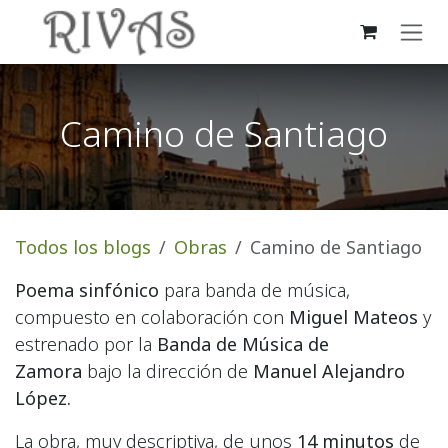
Ir al contenido
Camino de Santiago
Todos los blogs
Obras
Camino de Santiago
Poema sinfónico
para banda de música,
compuesto en colaboración con
Miguel Mateos
y
estrenado por la
Banda de Música de
Zamora
bajo la dirección de
Manuel Alejandro
López.
La obra, muy descriptiva, de unos
14 minutos
de