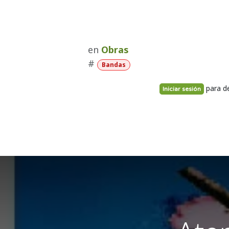
en
Obras
#
Bandas
para d
Iniciar sesión