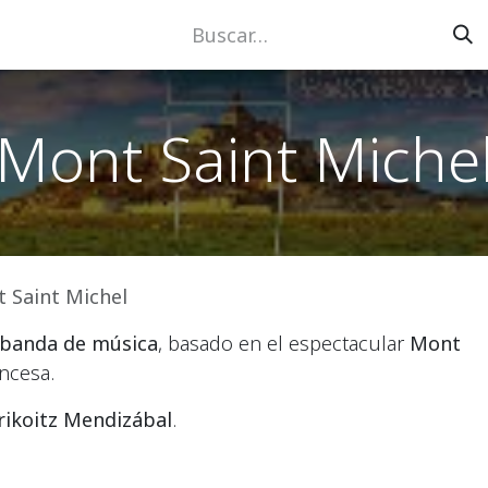
Eventos
Obras
Medios
Tienda
Mont Saint Miche
 Saint Michel
y banda de música
, basado en el espectacular
Mont
ncesa.
rikoitz Mendizábal
.