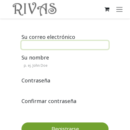
Ir al contenido
Su correo electrónico
Su nombre
Contraseña
Confirmar contraseña
Registrarse