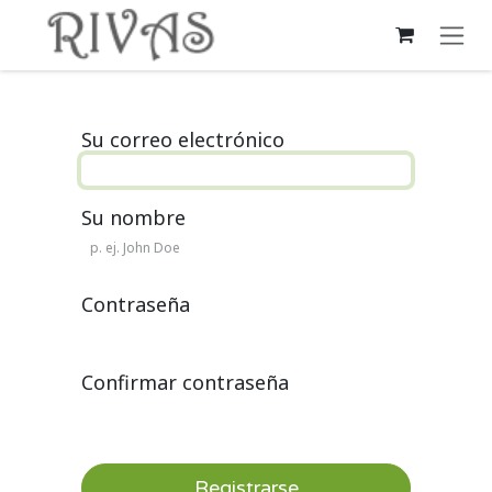
Ir al contenido
Su correo electrónico
Su nombre
Contraseña
Confirmar contraseña
Registrarse