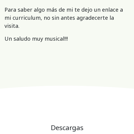
Para saber algo más de mi te dejo un enlace a
mi curriculum, no sin antes agradecerte la
visita.
Un saludo muy musical!!!
Descargas