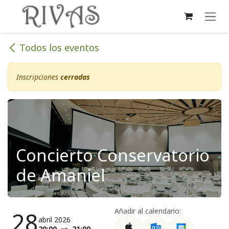
Ir al contenido
Todos los eventos
Inscripciones
cerradas
Concierto Conservatorio
de Amaniel
Añadir al calendario:
28
abril 2026
20:00
21:00